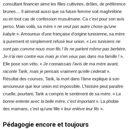
consultant financier aime les filles cultivées, drôles, de préférence
brunes… Il aimerait aussi que sa future femme soit maghrébine
ou en tout cas de confession musulmane. Ca c’est pour son avis
perso. Mais voilà, sa mère «
ne veut pas autre chose qu’une
kabyle
». Amoureux d’une française d’origine tunisienne, sa mère
à purement et simplement refusé leur union. «
Les tunisiens ne
sont pas comme nous mon fils ! Ils ne parlent même pas berbère.
Je n’ai rien contre eux mais je n’en veux pas dans ma famille !
».
Elle pose son véto. «
Je connaissais l’avis de ma mère avant,
raconte Tarik,
mais je pensais vraiment qu’elle cèderait
».
Résultat des courses, Tarik, la mort dans l’âme explique à son
amoureuse que leur union est impossible. L’histoire peut paraître
cruelle, pourtant, Tarik a compris le sentiment de sa mère. «
La
bonne entente avec la belle mère, c’est important
». La phobie
des mamans, c’est qu’une fille «
leur enlève leur fils
».
Pédagogie encore et toujours