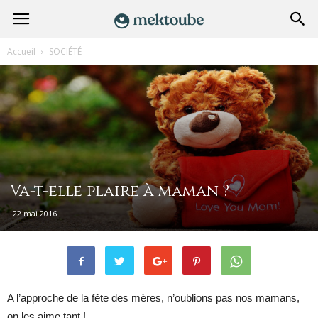
Accueil
SOCIÉTÉ
Va-t-elle plaire à maman ?
22 mai 2016
A l’approche de la fête des mères, n’oublions pas nos mamans,
on les aime tant !