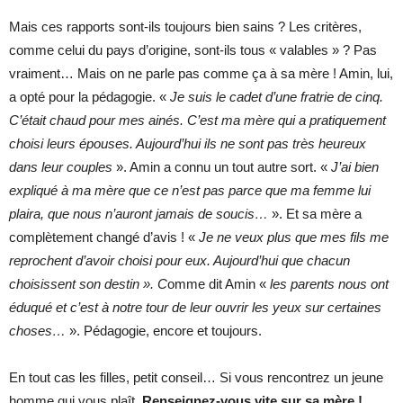
Mais ces rapports sont-ils toujours bien sains ? Les critères,
comme celui du pays d’origine, sont-ils tous « valables » ? Pas
vraiment… Mais on ne parle pas comme ça à sa mère ! Amin, lui,
a opté pour la pédagogie. «
Je suis le cadet d’une fratrie de cinq.
C’était chaud pour mes ainés. C’est ma mère qui a pratiquement
choisi leurs épouses. Aujourd’hui ils ne sont pas très heureux
dans leur couples
». Amin a connu un tout autre sort. «
J’ai bien
expliqué à ma mère que ce n’est pas parce que ma femme lui
plaira, que nous n’auront jamais de soucis…
». Et sa mère a
complètement changé d’avis ! «
Je ne veux plus que mes fils me
reprochent d’avoir choisi pour eux. Aujourd’hui que chacun
choisissent son destin ». C
omme dit Amin «
les parents nous ont
éduqué et c’est à notre tour de leur ouvrir les yeux sur certaines
choses…
». Pédagogie, encore et toujours.
En tout cas les filles, petit conseil… Si vous rencontrez un jeune
homme qui vous plaît.
Renseignez-vous vite sur sa mère !