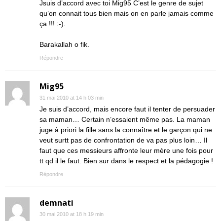
Jsuis d’accord avec toi Mig95 C’est le genre de sujet
qu’on connait tous bien mais on en parle jamais comme
ça !!! :-).
Barakallah o fik.
Répondre
Mig95
31 mai 2010 at 14 h 03 min
Je suis d’accord, mais encore faut il tenter de persuader
sa maman… Certain n’essaient même pas. La maman
juge à priori la fille sans la connaître et le garçon qui ne
veut surtt pas de confrontation de va pas plus loin… Il
faut que ces messieurs affronte leur mère une fois pour
tt qd il le faut. Bien sur dans le respect et la pédagogie !
Répondre
demnati
30 mai 2010 at 18 h 19 min