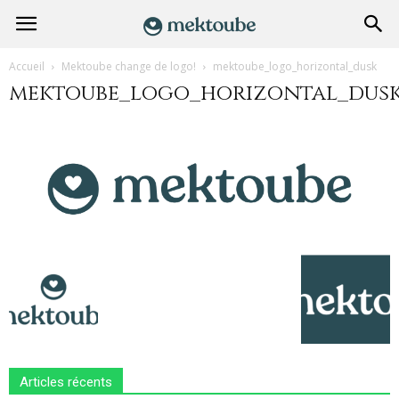
Accueil
Mektoube change de logo!
mektoube_logo_horizontal_dusk
mektoube_logo_horizontal_dus
Articles récents